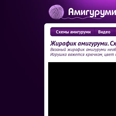
Схемы амигуруми
Видео
Жирафик амигуруми. Сх
Вязаный жирафик амигуруми необ
Игрушка вяжется крючком, цвет 